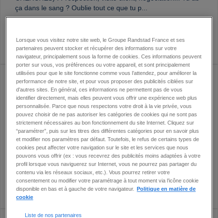
ça dans le sang ? Oublie tout ce que tu p...
DÉTAIL
Lorsque vous visitez notre site web, le Groupe Randstad France et ses
partenaires peuvent stocker et récupérer des informations sur votre
navigateur, principalement sous la forme de cookies. Ces informations peuvent
porter sur vous, vos préférences ou votre appareil, et sont principalement
utilisées pour que le site fonctionne comme vous l’attendez, pour améliorer la
performance de notre site, et pour vous proposer des publicités ciblées sur
CONSULTANT D'AGENCE
d’autres sites. En général, ces informations ne permettent pas de vous
F/H
identifier directement, mais elles peuvent vous offrir une expérience web plus
personnalisée. Parce que nous respectons votre droit à la vie privée, vous
Réf. : A8AA65
CDI -
75012 - PARIS 12 -
pouvez choisir de ne pas autoriser les catégories de cookies qui ne sont pas
strictement nécessaires au bon fonctionnement du site Internet. Cliquez sur
“paramétrer”, puis sur les titres des différentes catégories pour en savoir plus
Envie de briller dans une mission commerciale et humaine ?
et modifier nos paramètres par défaut. Toutefois, le refus de certains types de
Fais battre le cœur de ta carrière avec nous ! Prospection,
cookies peut affecter votre navigation sur le site et les services que nous
négociation et relationnel, c’est ton terrain de jeu...
pouvons vous offrir (ex : vous recevrez des publicités moins adaptées à votre
profil lorsque vous naviguerez sur Internet, vous ne pourrez pas partager du
contenu via les réseaux sociaux, etc.). Vous pourrez retirer votre
consentement ou modifier votre paramétrage à tout moment via l’icône cookie
DÉTAIL
disponible en bas et à gauche de votre navigateur.
Politique en matière de
cookie
Liste de nos partenaires