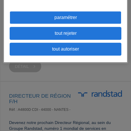
CONSULTANT ALTERNANT
- F/H
paramétrer
Réf. : AE705D
Apprentissage -
80136 - RIVERY -
tout rejeter
Dépasser nos objectifs en faisant le bonheur de nos clients,
Ça nous booste, et vous ? Si votre réponse à cette question
est oui, devenez not...
tout autoriser
DÉTAIL
DIRECTEUR DE RÉGION
F/H
Réf. : A4800D
CDI -
44000 - NANTES -
Devenez notre prochain Directeur Régional, au sein du
Groupe Randstad, numéro 1 mondial de services en