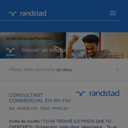
Toggle
navigati
trouver un emploi.
Affinez votre recherche
(56 offres)
CONSULTANT
COMMERCIAL EN RH F/H
Réf. : A64F3E
CDI -
75010 - PARIS 10 -
Arrête de scroller ! TU AS TROUVÉ (LE POSTE QUE TU
CHERCHES) ! Prospection, visite client, négociation... Tu as